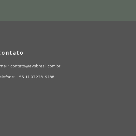
Contato
mail: contato@avsbrasil.com.br
elefone: +55 11 97238-9188