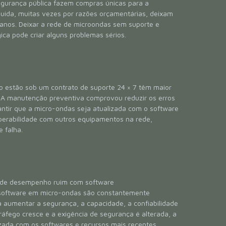
egurança pública fazem compras únicas para a
uida, muitas vezes por razões orçamentárias, deixam
 anos. Deixar a rede de microondas sem suporte e
ica pode criar alguns problemas sérios.
o estão sob um contrato de suporte 24 × 7 têm maior
. A manutenção preventiva comprovou reduzir os erros
antir que a micro-ondas seja atualizada com o software
operabilidade com outros equipamentos na rede,
e falha.
r de desempenho ruim com software
 software em micro-ondas são constantemente
ra aumentar a segurança, a capacidade, a confiabilidade
ráfego cresce e a exigência de segurança é alterada, a
zada com os softwares e recursos mais recentes